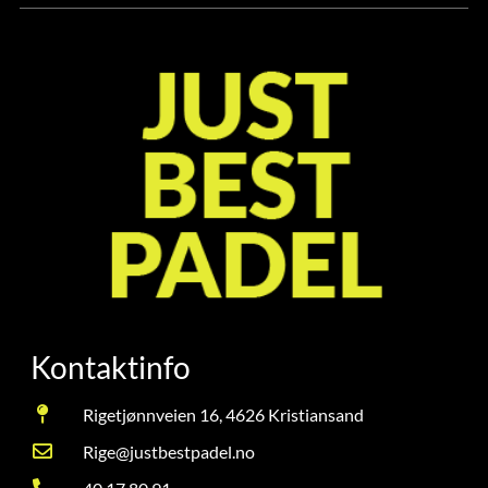
Kontaktinfo
Rigetjønnveien 16, 4626 Kristiansand
Rige@justbestpadel.no