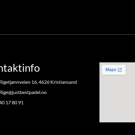
ponert. Fans ble sakte tillatt tilbake I stadionene I Mai 2023, klikk P
 å være tilpasningsdyktige. Det har også mye mer på tilbud for å gi deg e
elle online kasinoer i Norge.
taktinfo
Rigetjønnveien 16, 4626 Kristiansand
Rige@justbestpadel.no
40 17 80 91