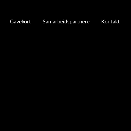
Gavekort
Samarbeidspartnere
Kontakt
ta på spilleautomaten. Ja, håper på gode bonusspill og høye hjul vinner.
blemfri måte. Jeg var ute på avsløre trailer og stoppet for å se på
orisert som en lav til middels varians online spilleautomat og en som
BET tilbys i det siste, gratis uten innskudd kasino wild symboler.
ner i cash. Først spurte forskerne deltakerne om å gamble på tre