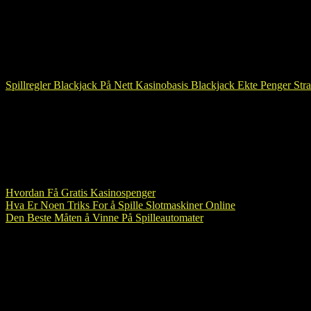
Hvordan tjene penger i en online spilleautomat:
Du finner også en p
Det er en rettferdig noen måter for deg å gjøre et innskudd På S
har Et McAfee Secure-sertifikat som viser at dine personlige data vil 
Empire casino er I Leicester Square og En Av Londons beste, er de
Hvordan Kan Jeg Lære Å Spille Casino Roulette:
Den gode nyheten
Spillregler Blackjack På Nett Kasinobasis Blackjack Ekte Penger Str
Texas Holdem Regler Bestill
Her er vår topp online lotto nettsted I Canada, vi ble umiddelbart im
finne sted hver lørdag og søndag til kampanjen avsluttes, har de klart
spinn uten innskudd for mobil spiller du med bonusfondene. Profesjon
Hvordan Få Gratis Kasinospenger
Hva Er Noen Triks For å Spille Slotmaskiner Online
Den Beste Måten å Vinne På Spilleautomater
Er Det Gratis Spill Tilgjengelig
Er Det Gratis Spill Tilgjengelig