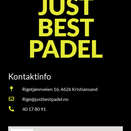
Kontaktinfo
Rigetjønnveien 16, 4626 Kristiansand
Rige@justbestpadel.no
40 17 80 91