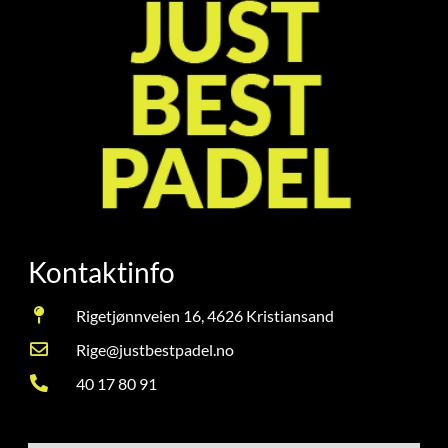
Kontaktinfo
Rigetjønnveien 16, 4626 Kristiansand
Rige@justbestpadel.no
40 17 80 91